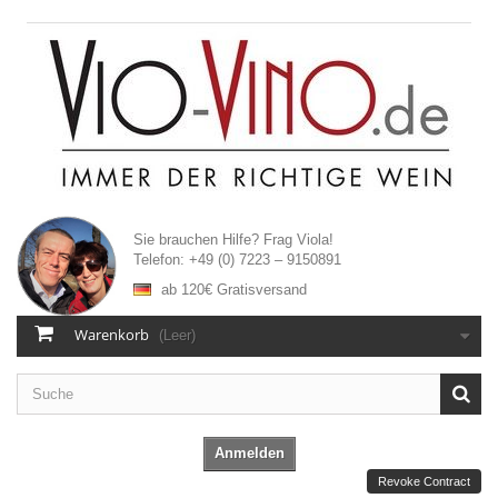
Sie brauchen Hilfe?
Frag Viola!
Telefon:
+49 (0) 7223 – 9150891
ab 120€
Gratisversand
Warenkorb
(Leer)
Anmelden
Revoke Contract